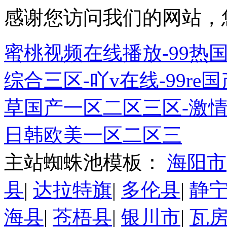
感谢您访问我们的网站，
蜜桃视频在线播放-99热国
综合三区-吖v在线-99r
草国产一区二区三区-激情
日韩欧美一区二区三
主站蜘蛛池模板：
海阳市
县
|
达拉特旗
|
多伦县
|
静
海县
|
苍梧县
|
银川市
|
瓦