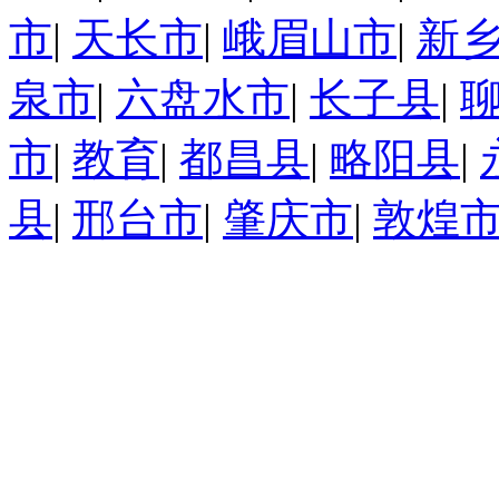
市
|
天长市
|
峨眉山市
|
新
泉市
|
六盘水市
|
长子县
|
市
|
教育
|
都昌县
|
略阳县
|
县
|
邢台市
|
肇庆市
|
敦煌